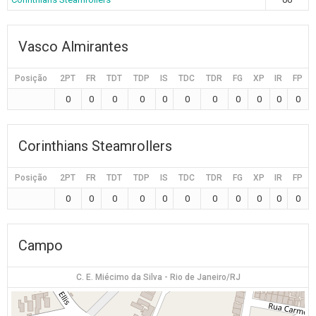
Vasco Almirantes
Posição
2PT
FR
TDT
TDP
IS
TDC
TDR
FG
XP
IR
FP
0
0
0
0
0
0
0
0
0
0
0
Corinthians Steamrollers
Posição
2PT
FR
TDT
TDP
IS
TDC
TDR
FG
XP
IR
FP
0
0
0
0
0
0
0
0
0
0
0
Campo
C. E. Miécimo da Silva - Rio de Janeiro/RJ