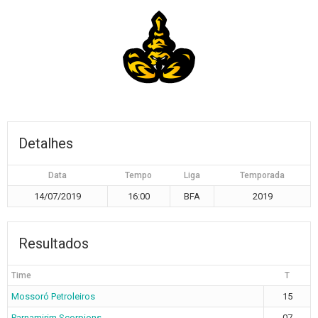
Detalhes
Data
Tempo
Liga
Temporada
14/07/2019
16:00
BFA
2019
Resultados
Time
T
Mossoró Petroleiros
15
Parnamirim Scorpions
07