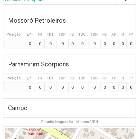
Mossoró Petroleiros
Posição
2PT
FR
TDT
TDP
IS
TDC
TDR
FG
XP
IR
FP
0
0
0
0
0
0
0
0
0
0
0
Parnamirim Scorpions
Posição
2PT
FR
TDT
TDP
IS
TDC
TDR
FG
XP
IR
FP
0
0
0
0
0
0
0
0
0
0
0
Campo
Estádio Nogueirão - Mossoró/RN