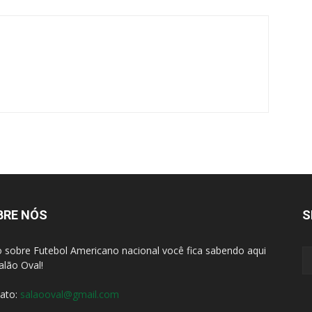
BRE NÓS
S
 sobre Futebol Americano nacional você fica sabendo aqui
alão Oval!
ato:
salaooval@gmail.com