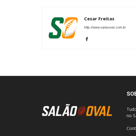
Cesar Freitas
http://www.salaooval.com.br
SO
Tudo
no S
Cont