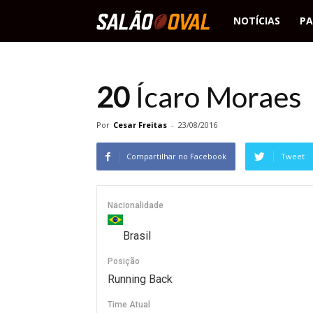
Salão
NOTÍCIAS
PA
Oval
20
Ícaro Moraes
Por
Cesar Freitas
-
23/08/2016
Compartilhar no Facebook
Tweet
Nacionalidade
Brasil
Posição
Running Back
Time Atual