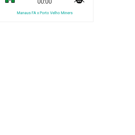
00:00
Manaus FA x Porto Velho Miners