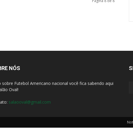
Página 8 de 8
BRE NÓS
S
 sobre Futebol Americano nacional você fica sabendo aqui
alão Oval!
ato:
salaooval@gmail.com
Not