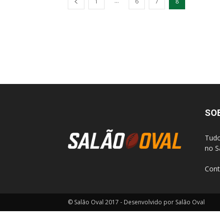
...
1
6
7
8
SO
Tudo
no S
Cont
© Salão Oval 2017 - Desenvolvido por Salão Oval