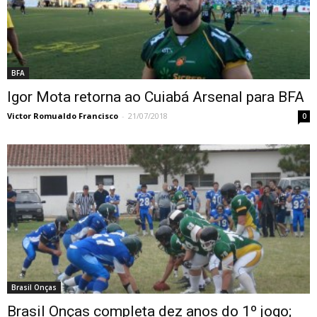
BFA
Igor Mota retorna ao Cuiabá Arsenal para BFA
Victor Romualdo Francisco
-
21/07/2018
0
Brasil Onças
Brasil Onças completa dez anos do 1º jogo;