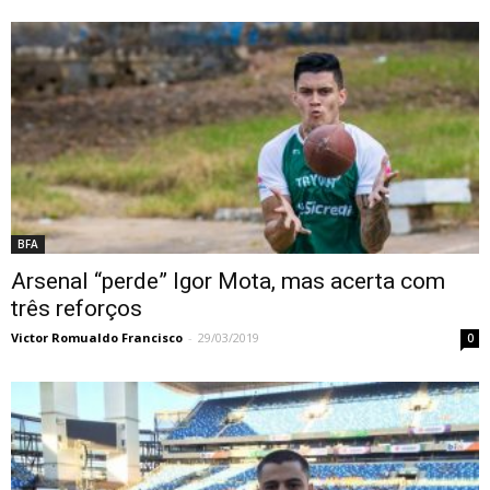
BFA
Arsenal “perde” Igor Mota, mas acerta com
três reforços
Victor Romualdo Francisco
-
29/03/2019
0