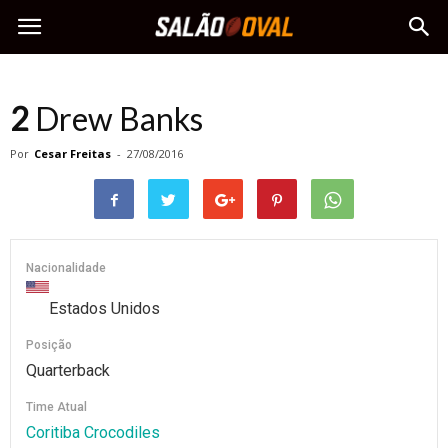
2
Drew Banks
Por
Cesar Freitas
-
27/08/2016
Nacionalidade
Estados Unidos
Posição
Quarterback
Time Atual
Coritiba Crocodiles