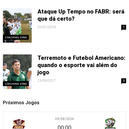
Ataque Up Tempo no FABR: será
que dá certo?
25/01/2018
1
COACHING ZONE
Terremoto e Futebol Americano:
quando o esporte vai além do
jogo
23/09/2017
0
COACHING ZONE
Próximos Jogos
09/08/2026
00:00