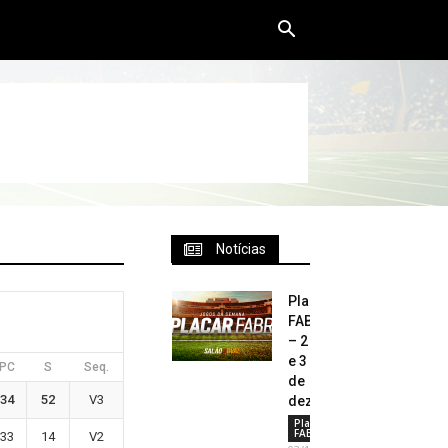
Notícias
Placar
FABR
– 2
e 3
PC
S
Seq.
de
34
52
V3
dezembro
Placar
FABR
33
14
V2