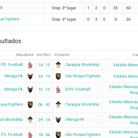
FA
Disp. 3º lugar
1
2
0
33
60
e Fighters
Disp. 3º lugar
0
3
0
0
26
sultados
Mandante
Hor/Res
Visitante
Ca
.P.S. Football
Caraguá Ghostship
14 - 15
Estádio Muni
Vikings FA
São Roque Fighters
34 - 14
Estádio Muni
Estádio Municip
Vikings FA
B.P.S. Football
12 - 15
Roq
Estádio Municip
que Fighters
Caraguá Ghostship
06 - 42
Roq
Estádio Municip
uá Ghostship
Vikings FA
29 - 14
Roq
Estádio Municip
.P.S. Football
São Roque Fighters
18 - 06
Roq