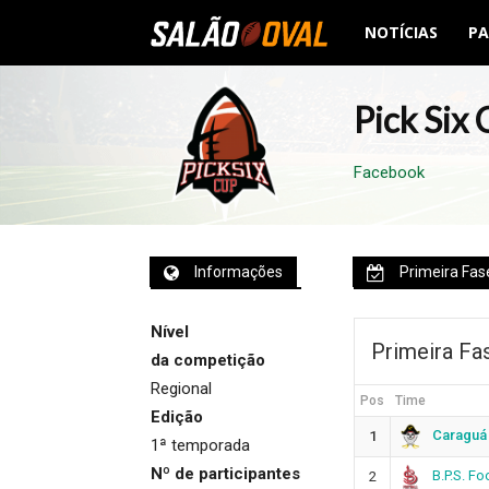
NOTÍCIAS
PA
Salão
Oval
Pick Six
Facebook
Informações
Primeira Fas
Nível
Primeira Fa
da competição
Regional
Pos
Time
Edição
Caraguá
1
1ª temporada
Nº de participantes
B.P.S. Fo
2