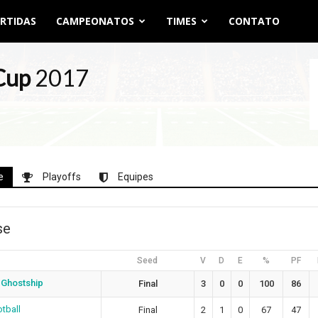
RTIDAS
CAMPEONATOS
TIMES
CONTATO
 Cup
2017
e
Playoffs
Equipes
se
Seed
V
D
E
%
PF
 Ghostship
Final
3
0
0
100
86
otball
Final
2
1
0
67
47