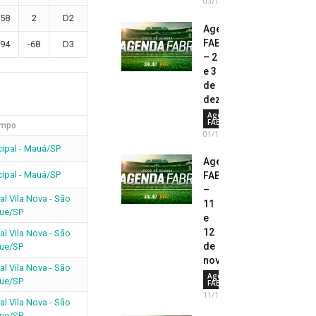
03/12/2023
58
2
D2
Agenda
FABR
94
-68
D3
– 2
e 3
de
dezembro
Agenda
FABR
mpo
01/12/2023
cipal - Mauá/SP
Agenda
cipal - Mauá/SP
FABR
–
al Vila Nova - São
11
ue/SP
e
12
al Vila Nova - São
de
ue/SP
novembro
al Vila Nova - São
Agenda
ue/SP
FABR
11/11/2023
al Vila Nova - São
ue/SP