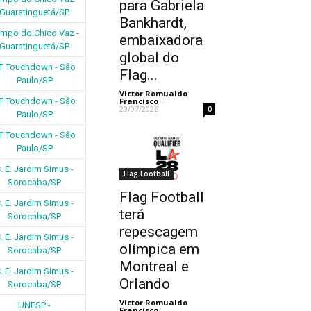
para Gabriela
Guaratinguetá/SP
Bankhardt,
mpo do Chico Vaz -
embaixadora
Guaratinguetá/SP
global do
T Touchdown - São
Flag...
Paulo/SP
Victor Romualdo
Francisco
-
T Touchdown - São
20/07/2026
0
Paulo/SP
T Touchdown - São
Paulo/SP
. E. Jardim Simus -
Flag Football
Sorocaba/SP
Flag Football
. E. Jardim Simus -
terá
Sorocaba/SP
repescagem
. E. Jardim Simus -
olímpica em
Sorocaba/SP
Montreal e
. E. Jardim Simus -
Orlando
Sorocaba/SP
Victor Romualdo
UNESP -
Francisco
-