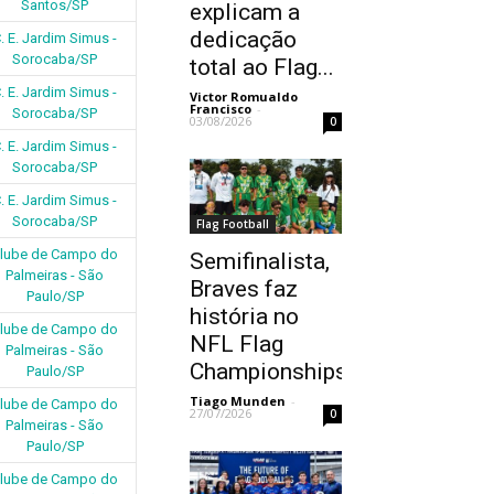
Santos/SP
explicam a
dedicação
. E. Jardim Simus -
Sorocaba/SP
total ao Flag...
. E. Jardim Simus -
Victor Romualdo
Francisco
-
Sorocaba/SP
03/08/2026
0
. E. Jardim Simus -
Sorocaba/SP
. E. Jardim Simus -
Sorocaba/SP
Flag Football
lube de Campo do
Semifinalista,
Palmeiras - São
Braves faz
Paulo/SP
história no
lube de Campo do
NFL Flag
Palmeiras - São
Championships
Paulo/SP
Tiago Munden
-
lube de Campo do
27/07/2026
0
Palmeiras - São
Paulo/SP
lube de Campo do