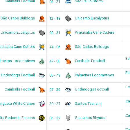
Caniballs Football
São Paulo Storm
06 - 21
São Carlos Bulldogs
Unicamp Eucalyptus
12 - 18
Unicamp Eucalyptus
Piracicaba Cane Cutters
00 - 31
racicaba Cane Cutters
São Carlos Bulldogs
44 - 06
Es
lmeiras Locomotives
Caniballs Football
47 - 00
Es
Underdogs Football
Palmeiras Locomotives
00 - 49
Es
Caniballs Football
Underdogs Football
07 - 26
Ca
inguetá White Cranes
Santos Tsunami
20 - 27
Ca
lta Redonda Falcons
Guarulhos Rhynos
06 - 37
Ca