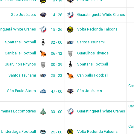
19 - 14
São José Jets
Guaratinguetá White Cranes
14 - 28
inguetá White Cranes
Volta Redonda Falcons
15 - 26
Spartans Football
Santos Tsunami
32 - 00
Caniballs Football
Guarulhos Rhynos
06 - 12
Guarulhos Rhynos
Spartans Football
00 - 39
Santos Tsunami
Caniballs Football
25 - 23
Ca
São Paulo Storm
São José Jets
47 - 00
Ca
lmeiras Locomotives
Guaratinguetá White Cranes
33 - 00
Ca
Underdogs Football
Volta Redonda Falcons
25 - 00