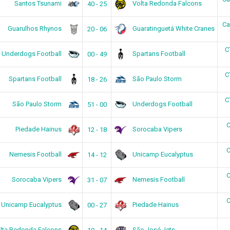
Santos Tsunami
Volta Redonda Falcons
40 - 25
Ca
Guarulhos Rhynos
Guaratinguetá White Cranes
20 - 06
C
Underdogs Football
Spartans Football
00 - 49
C
Spartans Football
São Paulo Storm
18 - 26
C
São Paulo Storm
Underdogs Football
51 - 00
C
Piedade Hainus
Sorocaba Vipers
12 - 18
C
Nemesis Football
Unicamp Eucalyptus
14 - 12
C
Sorocaba Vipers
Nemesis Football
31 - 07
C
Unicamp Eucalyptus
Piedade Hainus
00 - 27
lta Redonda Falcons
São José Jets