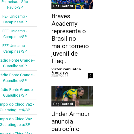
Palmeiras - São
Flag Football
Paulo/SP
Braves
FEF Unicamp -
Campinas/SP
Academy
representa o
FEF Unicamp -
Campinas/SP
Brasil no
maior torneio
FEF Unicamp -
Campinas/SP
juvenil de
Flag...
tádio Ponte Grande -
Guarulhos/SP
Victor Romualdo
Francisco
-
tádio Ponte Grande -
23/07/2026
0
Guarulhos/SP
tádio Ponte Grande -
Guarulhos/SP
Flag Football
mpo do Chico Vaz -
Guaratinguetá/SP
Under Armour
mpo do Chico Vaz -
anuncia
Guaratinguetá/SP
patrocínio
mpo do Chico Vaz -