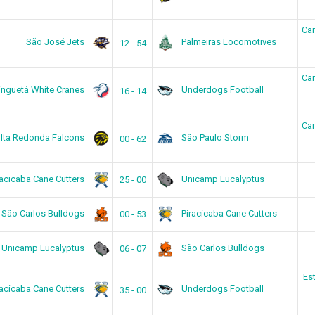
Ca
São José Jets
Palmeiras Locomotives
12 - 54
Ca
inguetá White Cranes
Underdogs Football
16 - 14
Ca
lta Redonda Falcons
São Paulo Storm
00 - 62
racicaba Cane Cutters
Unicamp Eucalyptus
25 - 00
São Carlos Bulldogs
Piracicaba Cane Cutters
00 - 53
Unicamp Eucalyptus
São Carlos Bulldogs
06 - 07
Es
racicaba Cane Cutters
Underdogs Football
35 - 00