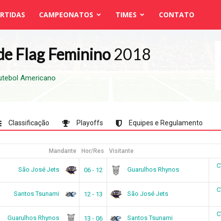
RTIDAS
CAMPEONATOS
TIMES
CONTATO
 de Flag Feminino
2018
utebol Americano
Classificação
Playoffs
Equipes e Regulamento
Mandante
Hor/Res
Visitante
C
São José Jets
Guarulhos Rhynos
06 - 12
C
Santos Tsunami
São José Jets
12 - 13
C
Guarulhos Rhynos
Santos Tsunami
13 - 06