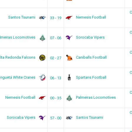
C
Santos Tsunami
Nemesis Football
33 - 19
C
lmeiras Locomotives
Sorocaba Vipers
07 - 06
C
lta Redonda Falcons
Caniballs Football
02 - 27
C
inguetá White Cranes
Spartans Football
06 - 13
C
Nemesis Football
Palmeiras Locomotives
00 - 35
C
Sorocaba Vipers
Santos Tsunami
57 - 00