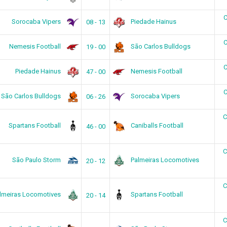
C
Sorocaba Vipers
Piedade Hainus
08 - 13
C
Nemesis Football
São Carlos Bulldogs
19 - 00
C
Piedade Hainus
Nemesis Football
47 - 00
C
São Carlos Bulldogs
Sorocaba Vipers
06 - 26
C
Spartans Football
Caniballs Football
46 - 00
C
São Paulo Storm
Palmeiras Locomotives
20 - 12
C
lmeiras Locomotives
Spartans Football
20 - 14
C