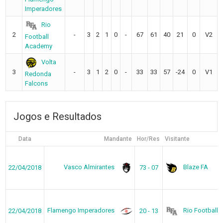
Imperadores
Rio
2
-
3
2
1
0
-
67
61
40
21
0
V2
Football
Academy
Volta
3
-
3
1
2
0
-
33
33
57
-24
0
V1
Redonda
Falcons
Jogos e Resultados
Data
Mandante
Hor/Res
Visitante
Vasco Almirantes
Blaze FA
22/04/2018
73 - 07
Flamengo Imperadores
Rio Football
22/04/2018
20 - 13