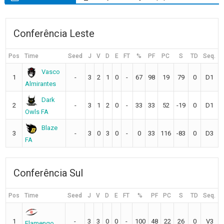
Conferência Leste
Pos
Time
Seed
J
V
D
E
FT
%
PF
PC
S
TD
Seq.
Vasco
1
-
3
2
1
0
-
67
98
19
79
0
D1
Almirantes
Dark
2
-
3
1
2
0
-
33
33
52
-19
0
D1
Owls FA
Blaze
3
-
3
0
3
0
-
0
33
116
-83
0
D3
FA
Conferência Sul
Pos
Time
Seed
J
V
D
E
FT
%
PF
PC
S
TD
Seq.
1
-
3
3
0
0
-
100
48
22
26
0
V3
Flamengo