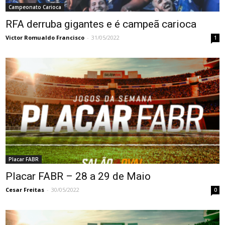
Campeonato Carioca
RFA derruba gigantes e é campeã carioca
Victor Romualdo Francisco
-
31/05/2022
1
Placar FABR
Placar FABR – 28 a 29 de Maio
Cesar Freitas
-
30/05/2022
0