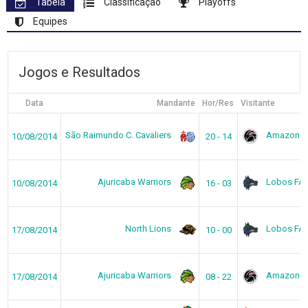
Tabela
Classificação
Playoffs
Equipes
Jogos e Resultados
Data
Mandante
Hor/Res
Visitante
São Raimundo C. Cavaliers
Amazon B
10/08/2014
20 - 14
Ajuricaba Warriors
Lobos FA
10/08/2014
16 - 03
North Lions
Lobos FA
17/08/2014
10 - 00
Ajuricaba Warriors
Amazon B
17/08/2014
08 - 22