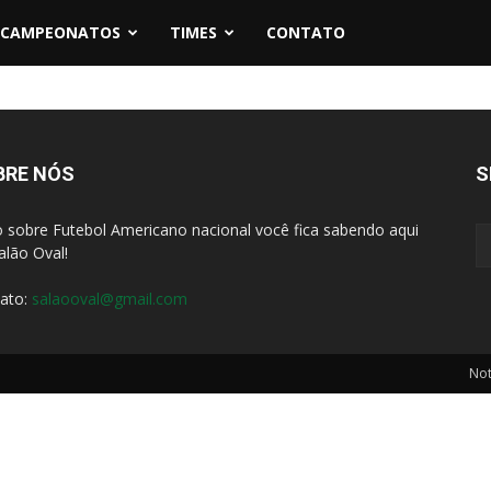
CAMPEONATOS
TIMES
CONTATO
BRE NÓS
S
 sobre Futebol Americano nacional você fica sabendo aqui
alão Oval!
ato:
salaooval@gmail.com
Not