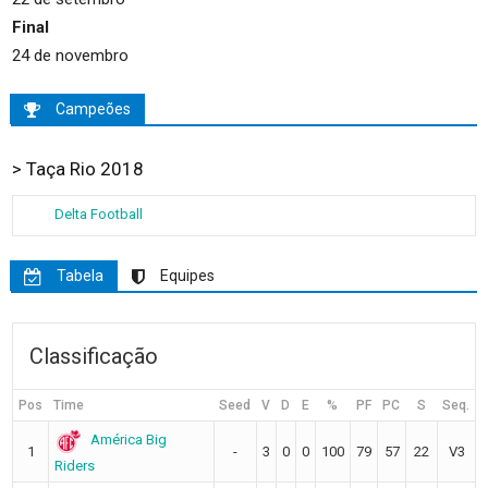
Final
24 de novembro
Campeões
> Taça Rio 2018
Delta Football
Tabela
Equipes
Classificação
Pos
Time
Seed
V
D
E
%
PF
PC
S
Seq.
América Big
1
-
3
0
0
100
79
57
22
V3
Riders