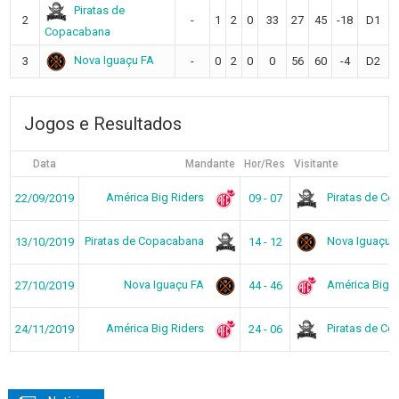
Piratas de
2
-
1
2
0
33
27
45
-18
D1
Copacabana
Nova Iguaçu FA
3
-
0
2
0
0
56
60
-4
D2
Jogos e Resultados
Data
Mandante
Hor/Res
Visitante
América Big Riders
Piratas de C
22/09/2019
09 - 07
Piratas de Copacabana
Nova Iguaçu 
13/10/2019
14 - 12
Nova Iguaçu FA
América Big R
27/10/2019
44 - 46
América Big Riders
Piratas de C
24/11/2019
24 - 06