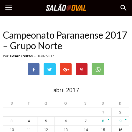
Campeonato Paranaense 2017
– Grupo Norte
Por
Cesar Freitas
-
16/02/2017
abril 2017
S
T
Q
Q
S
S
D
1
2
3
4
5
6
7
8
9
10
11
12
13
14
15
16