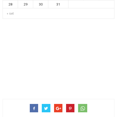
28
29
30
31
« set