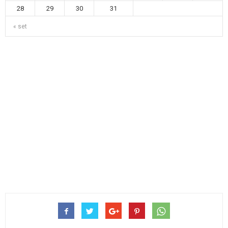
28
29
30
31
« set