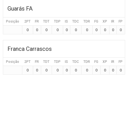
Guarás FA
Posição
2PT
FR
TDT
TDP
IS
TDC
TDR
FG
XP
IR
FP
0
0
0
0
0
0
0
0
0
0
0
Franca Carrascos
Posição
2PT
FR
TDT
TDP
IS
TDC
TDR
FG
XP
IR
FP
0
0
0
0
0
0
0
0
0
0
0