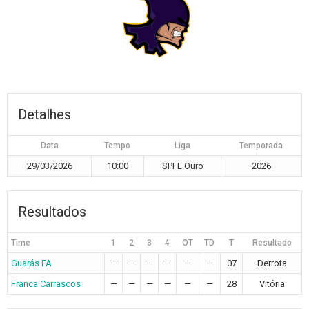
Detalhes
Data
Tempo
Liga
Temporada
29/03/2026
10:00
SPFL Ouro
2026
Resultados
Time
1
2
3
4
OT
TD
T
Resultado
Guarás FA
—
—
—
—
—
—
07
Derrota
Franca Carrascos
—
—
—
—
—
—
28
Vitória