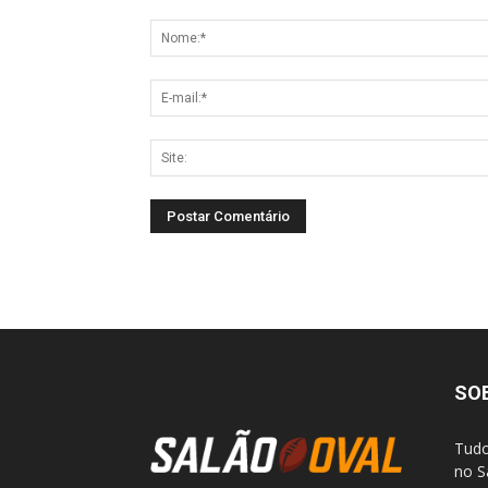
SO
Tudo
no S