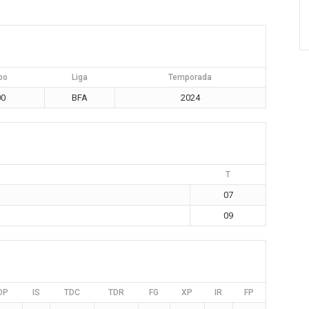
po
Liga
Temporada
00
BFA
2024
T
07
09
DP
IS
TDC
TDR
FG
XP
IR
FP