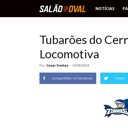
Salão
NOTÍCIAS
PA
Oval
Tubarões do Cer
Locomotiva
Por
Cesar Freitas
-
03/08/2024
Compartilhar no Facebook
Tweet