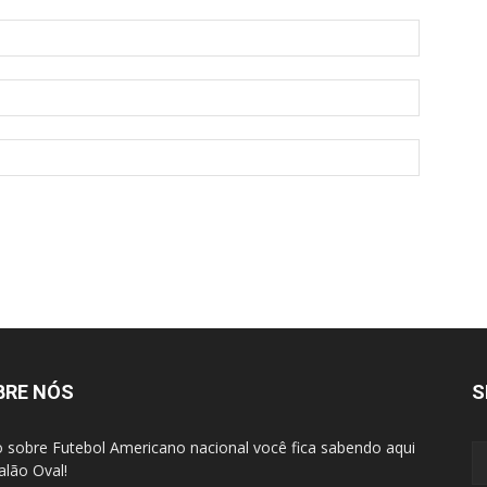
BRE NÓS
S
 sobre Futebol Americano nacional você fica sabendo aqui
alão Oval!