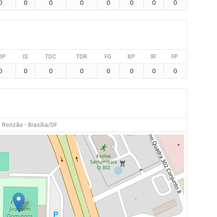
0
0
0
0
0
0
0
0
DP
IS
TDC
TDR
FG
XP
IR
FP
0
0
0
0
0
0
0
0
 Rorizão - Brasília/DF