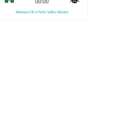
00:00
Manaus FA x Porto Velho Miners