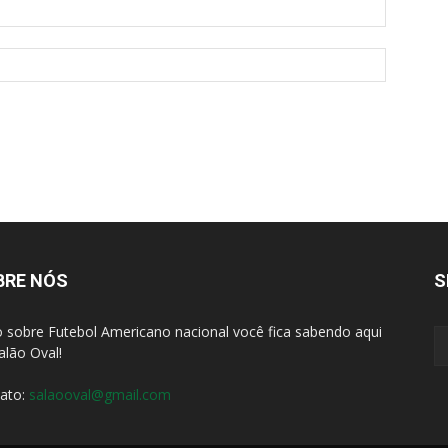
BRE NÓS
S
 sobre Futebol Americano nacional você fica sabendo aqui
alão Oval!
ato:
salaooval@gmail.com