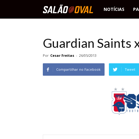
Salão
NOTÍCIAS
PA
Oval
Guardian Saints x
Por
Cesar Freitas
-
26/05/2013
Compartilhar no Facebook
Tweet