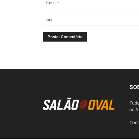
SO
Tudo
no S
Cont