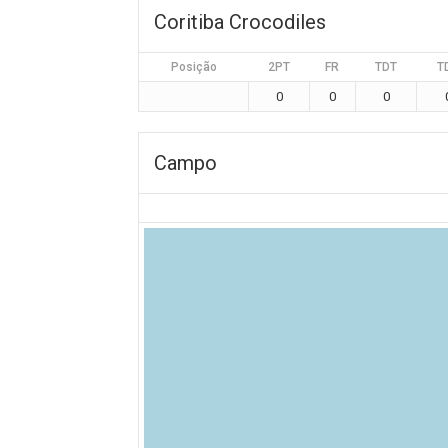
Coritiba Crocodiles
Posição
2PT
FR
TDT
T
0
0
0
Campo