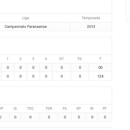
Liga
Temporada
Campeonato Paranaense
2013
1
2
3
4
OT
TD
T
0
0
0
0
0
0
00
0
0
0
0
0
0
124
DP
IS
TDC
TDR
FG
XP
IR
FP
0
0
0
0
0
0
0
0