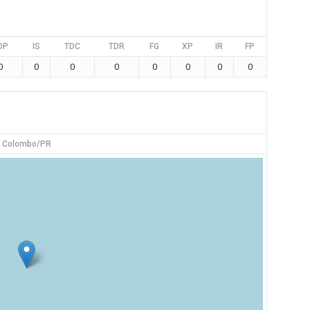
DP
IS
TDC
TDR
FG
XP
IR
FP
0
0
0
0
0
0
0
0
Colombo/PR