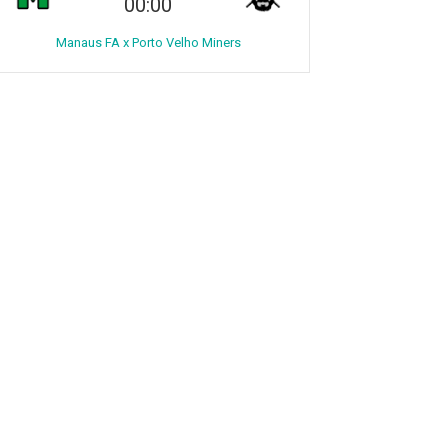
00:00
Manaus FA x Porto Velho Miners