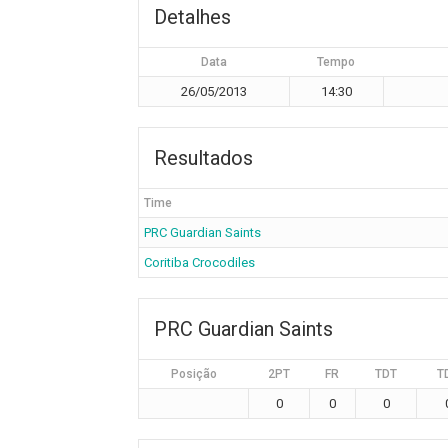
Detalhes
Data
Tempo
26/05/2013
14:30
Resultados
Time
PRC Guardian Saints
Coritiba Crocodiles
PRC Guardian Saints
Posição
2PT
FR
TDT
T
0
0
0